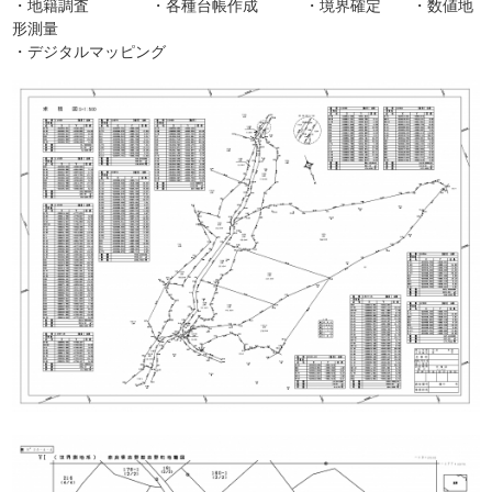
・地籍調査 ・各種台帳作成 ・境界確定 ・数値地
形測量
・デジタルマッピング